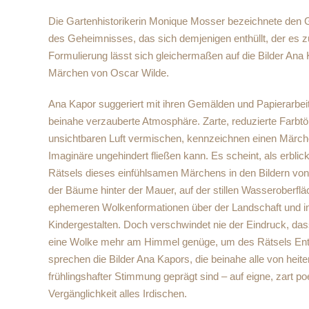
Die Gartenhistorikerin Monique Mosser bezeichnete den G
des Geheimnisses, das sich demjenigen enthüllt, der es z
Formulierung lässt sich gleichermaßen auf die Bilder Ana
Märchen von Oscar Wilde.
Ana Kapor suggeriert mit ihren Gemälden und Papierarbeit
beinahe verzauberte Atmosphäre. Zarte, reduzierte Farbtön
unsichtbaren Luft vermischen, kennzeichnen einen Märc
Imaginäre ungehindert fließen kann. Es scheint, als erbli
Rätsels dieses einfühlsamen Märchens in den Bildern von
der Bäume hinter der Mauer, auf der stillen Wasseroberfl
ephemeren Wolkenformationen über der Landschaft und in d
Kindergestalten. Doch verschwindet nie der Eindruck, das
eine Wolke mehr am Himmel genüge, um des Rätsels Ent
sprechen die Bilder Ana Kapors, die beinahe alle von heit
frühlingshafter Stimmung geprägt sind – auf eigne, zart p
Vergänglichkeit alles Irdischen.