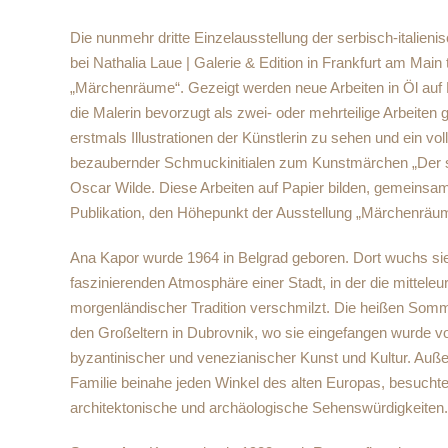
Die nunmehr dritte Einzelausstellung der serbisch-italien
bei Nathalia Laue | Galerie & Edition in Frankfurt am Main t
„Märchenräume“. Gezeigt werden neue Arbeiten in Öl auf
die Malerin bevorzugt als zwei- oder mehrteilige Arbeiten 
erstmals Illustrationen der Künstlerin zu sehen und ein vo
bezaubernder Schmuckinitialen zum Kunstmärchen „Der s
Oscar Wilde. Diese Arbeiten auf Papier bilden, gemeinsa
Publikation, den Höhepunkt der Ausstellung „Märchenräu
Ana Kapor wurde 1964 in Belgrad geboren. Dort wuchs sie 
faszinierenden Atmosphäre einer Stadt, in der die mitteleu
morgenländischer Tradition verschmilzt. Die heißen Som
den Großeltern in Dubrovnik, wo sie eingefangen wurde v
byzantinischer und venezianischer Kunst und Kultur. Außer
Familie beinahe jeden Winkel des alten Europas, besuch
architektonische und archäologische Sehenswürdigkeiten.