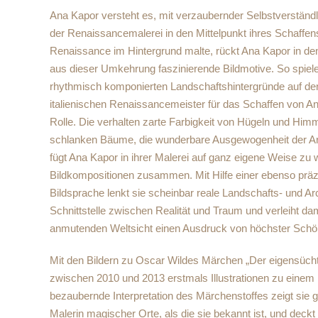
Ana Kapor versteht es, mit verzaubernder Selbstverständl
der Renaissancemalerei in den Mittelpunkt ihres Schaffens
Renaissance im Hintergrund malte, rückt Ana Kapor in den
aus dieser Umkehrung faszinierende Bildmotive. So spiele
rhythmisch komponierten Landschaftshintergründe auf den
italienischen Renaissancemeister für das Schaffen von A
Rolle. Die verhalten zarte Farbigkeit von Hügeln und Himm
schlanken Bäume, die wunderbare Ausgewogenheit der Arch
fügt Ana Kapor in ihrer Malerei auf ganz eigene Weise zu
Bildkompositionen zusammen. Mit Hilfe einer ebenso präz
Bildsprache lenkt sie scheinbar reale Landschafts- und Ar
Schnittstelle zwischen Realität und Traum und verleiht da
anmutenden Weltsicht einen Ausdruck von höchster Schön
Mit den Bildern zu Oscar Wildes Märchen „Der eigensüch
zwischen 2010 und 2013 erstmals Illustrationen zu einem l
bezaubernde Interpretation des Märchenstoffes zeigt sie 
Malerin magischer Orte, als die sie bekannt ist, und deckt